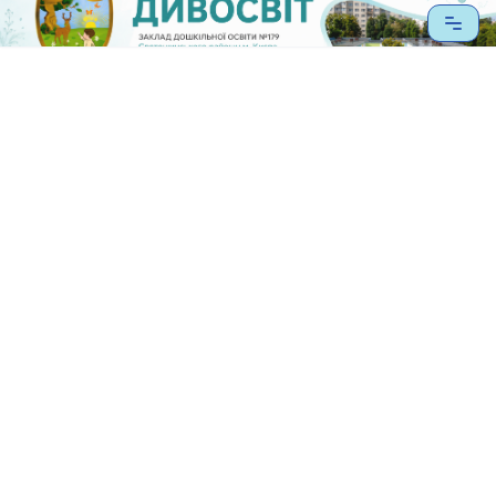
Перейти
до
вмісту