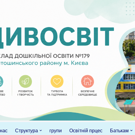
нас
Структура
групи
Освітній прцес
Батькам