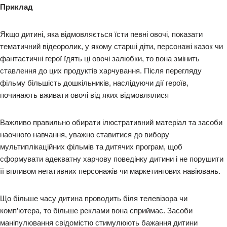
Приклад
Якщо дитині, яка відмовляється їсти певні овочі, показати
тематичний відеоролик, у якому старші діти, персонажі казок чи
фантастичні герої їдять ці овочі залюбки, то вона змінить
ставлення до цих продуктів харчування. Після перегляду
фільму більшість дошкільників, наслідуючи дії героїв,
починають вживати овочі від яких відмовлялися
Важливо правильно обирати ілюстративний матеріал та засоби
наочного навчання, уважно ставитися до вибору
мультиплікаційних фільмів та дитячих програм, щоб
сформувати адекватну харчову поведінку дитини і не порушити
її впливом негативних персонажів чи маркетингових навіювань.
Що більше часу дитина проводить біля телевізора чи
комп’ютера, то більше реклами вона сприймає. Засоби
маніпулювання свідомістю стимулюють бажання дитини