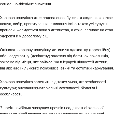
соціально-гігієнічне значення.
Харчова поведінка як складова способу життя людини охоплює
пошук, вибір, приготування і вживання їжі, а також усі супутні
процеси. Формується вона з дитинства, а отже, впливає на стан
здоров’я й у дорослому віці.
Оцінюють харчову поведінку дитини як адекватну (гармонійну)
або неадекватну (девіантну) залежно від багатьох показників,
зокрема від місця, яке займає їжа в ієрархії цінностей дитини,
від якісних і кількісних показників, етики та естетики харчування.
Харчова поведінка залежить від таких умов, як: особливості
культури; виховання;матеріальні можливості; біологічні
особливості.
З-поміж найбільш значущих проявів неадекватної харчової
поведінки дітей виокремлюють: надлишкове вживання солі,