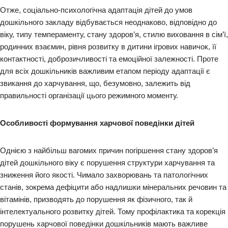
Отже, соціально-психологічна адаптація дітей до умов
дошкільного закладу відбувається неоднаково, відповідно до
віку, типу темпераменту, стану здоров’я, стилю виховання в сім’ї,
родинних взаємин, рівня розвитку в дитини ігрових навичок, її
контактності, доброзичливості та емоційної залежності. Проте
для всіх дошкільників важливим етапом періоду адаптації є
звикання до харчування, що, безумовно, залежить від
правильності організації цього режимного моменту.
Особливості формування харчової поведінки дітей
Однією з найбільш вагомих причин погіршення стану здоров’я
дітей дошкільного віку є порушення структури харчування та
зниження його якості. Чимало захворювань та патологічних
станів, зокрема дефіцити або надлишки мінеральних речовин та
вітамінів, призводять до порушення як фізичного, так й
інтелектуального розвитку дітей. Тому профілактика та корекція
порушень харчової поведінки дошкільників мають важливе