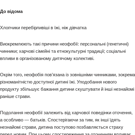
До відома
Хлопчики перебірливіші в їжі, ніж дівчатка
Виокремлюють такі причини неофобії: персональні (генетичні)
чинники; харчові сімейні та етнокультурні традиції; соціальні
впливи в організованому дитячому колективі.
Окрім того, неофобія пов’язана із зовнішніми чинниками, зокрема
різноманітністю доступної дитині їжі. Уподобання нового
продукту збільшує бажання дитини скуштувати й інші незнайомі
раніше страви.
Подолання неофобії залежить від харчової поведінки оточення,
а особливо — батьків. Спостерігаючи за тим, як інші їдять
незнайомі страви, дитина поступово позбавляється страху
перед новим. При цьому спостереження за оточенням впливає