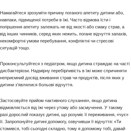
Намагайтеся зрозуміти причину поганого апетиту дитини або,
навпаки, підвищеної потреби в їжі. Часто відмова їсти і
погіршення апетиту залежать не від якості або смаку страв, а
від інших чинників, серед яких нежить, погане відчуття запахів,
некомфортні умови перебування, конфліктні чи стресові
ситуацій тощо.
Проконсультуйтеся з педіатром, якщо дитина страждає на часті
дисбактеріози. Надмірну перебірливість в їжі може спричиняти
неприємний досвід вживання страв чи продуктів, після яких у
дитини з’являлися больові відчуття.
Застосовуйте прийом «активного слухання», якщо дитина
відмовляється від їжі через утому або засмучення. У такому
разі дорослий показує дитині, що розуміє її переживання, «чує»
її. Запропонуйте дитині допомогу, озвучивши її відчуття: «Ти
стомився, тобі сьогодні складно, тому я допоможу тобі, давай