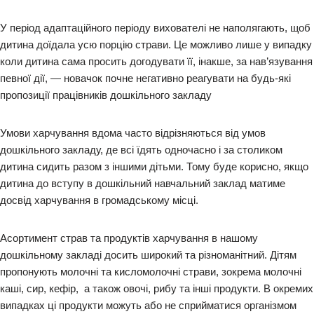
У період адаптаційного періоду вихователі не наполягають, щоб
дитина доїдала усю порцію страви. Це можливо лише у випадку
коли дитина сама просить догодувати її, інакше, за нав’язування
певної дії, — новачок почне негативно реагувати на будь-які
пропозиції працівників дошкільного закладу
Умови харчування вдома часто відрізняються від умов
дошкільного закладу, де всі їдять одночасно і за столиком
дитина сидить разом з іншими дітьми. Тому буде корисно, якщо
дитина до вступу в дошкільний навчальний заклад матиме
досвід харчування в громадському місці.
Асортимент страв та продуктів харчування в нашому
дошкільному закладі досить широкий та різноманітний. Дітям
пропонують молочні та кисломолочні страви, зокрема молочні
каші, сир, кефір, а також овочі, рибу та інші продукти. В окремих
випадках ці продукти можуть або не сприйматися організмом