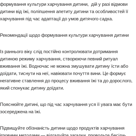
формування культури харчування дитини, дій у разі відмови
дитини від їжі, поліпшення апетиту дитини та особливостей її
харчування під час адаптації до умов дитячого садка.
Рекомендації щодо формування культури харчування дитини
Із раннього віку слід постійно контролювати дотримання
дитиною режиму харчування, створюючи певний ритуал
вживання їжі. Водночас не можна змушувати дитину їсти або
доїдати, тиснути на неї, навіювати почуття вини. Це формує
негативне ставлення до процесу вживання їжі та до дорослого,
який спонукає дитину доїдати.
Пояснюйте дитині, що під час харчування уся її увага має бути
зосереджена на їжі.
Підвищуйте обізнаність дитини щодо продуктів харчування
ігровими методами — відгадуйте загадки, проводьте бесіди-