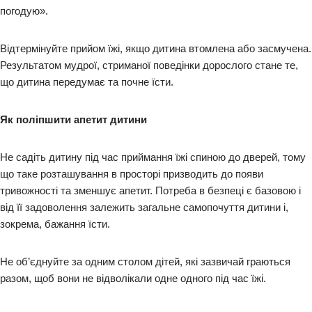
погодую».
Відтермінуйте прийом їжі, якщо дитина втомлена або засмучена.
Результатом мудрої, стриманої поведінки дорослого стане те,
що дитина передумає та почне їсти.
Як поліпшити апетит дитини
Не садіть дитину під час приймання їжі спиною до дверей, тому
що таке розташування в просторі призводить до появи
тривожності та зменшує апетит. Потреба в безпеці є базовою і
від її задоволення залежить загальне самопочуття дитини і,
зокрема, бажання їсти.
Не об’єднуйте за одним столом дітей, які зазвичай граються
разом, щоб вони не відволікали одне одного під час їжі.