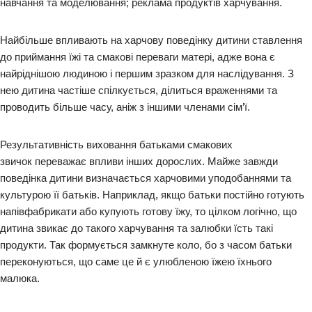
навчання та моделювання; реклама продуктів харчування.
Найбільше впливають на харчову поведінку дитини ставлення
до приймання їжі та смакові переваги матері, адже вона є
найріднішою людиною і першим зразком для наслідування. З
нею дитина частіше спілкується, ділиться враженнями та
проводить більше часу, аніж з іншими членами сім’ї.
Результативність виховання батьками смакових
звичок переважає впливи інших дорослих. Майже завжди
поведінка дитини визначається харчовими уподобаннями та
культурою її батьків. Наприклад, якщо батьки постійно готують
напівфабрикати або купують готову їжу, то цілком логічно, що
дитина звикає до такого харчування та залюбки їсть такі
продукти. Так формується замкнуте коло, бо з часом батьки
переконуються, що саме це й є улюбленою їжею їхнього
малюка.