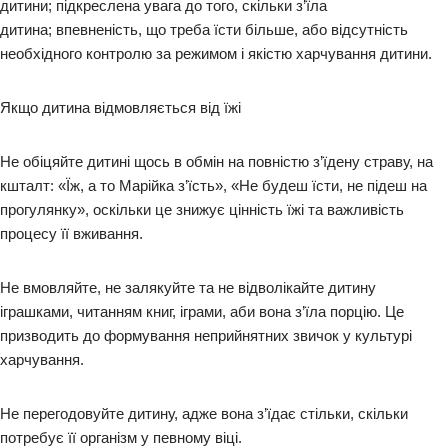
дитини; підкреслена увага до того, скільки з’їла
дитина; впевненість, що треба їсти більше, або відсутність
необхідного контролю за режимом і якістю харчування дитини.
Якщо дитина відмовляється від їжі
Не обіцяйте дитині щось в обмін на повністю з’їдену страву, на
кшталт: «Їж, а то Марійка з’їсть», «Не будеш їсти, не підеш на
прогулянку», оскільки це знижує цінність їжі та важливість
процесу її вживання.
Не вмовляйте, не залякуйте та не відволікайте дитину
іграшками, читанням книг, іграми, аби вона з’їла порцію. Це
призводить до формування неприйнятних звичок у культурі
харчування.
Не перегодовуйте дитину, адже вона з’їдає стільки, скільки
потребує її організм у певному віці.