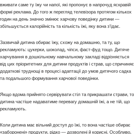
вживати саме ту їжу чи напої, які пропонує в напрочуд яскравій
формі реклама. До того ж перегляд телевізора протягом кількох
годин на день значно змінює харчову поведінку дитини —
збільшується калорійність та кількість їжі, яку вона з’їдає.
Зазвичай дитина обирає їжу, схожу на домашню, та ту, що
рекламують: цукерки, шоколад, чіпси, фаст-фуд тощо. Дитяче
харчування в дошкільному навчальному закладі відрізняється
від цих пріоритетних для дитини продуктів і страв, що спричиняє
додаткові труднощі в процесі адаптації до умов дитячого садка
та подальшого формування харчової поведінки.
Якщо вдома прийнято сервірувати стіл та прикрашати страви, то
дитина частіше надаватиме перевагу домашній їжі, а не тій, що
рекламують.
Коли дитина має вільний доступ до їжі, то вона частіше обирає
«заборонені» продукти, рідко — дозволені й корисні. Особливо,