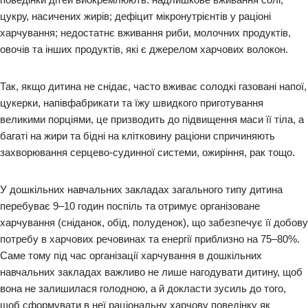
цукру, насичених жирів; дефіцит мікронутрієнтів у раціоні
харчування; недостатнє вживання риби, молочних продуктів,
овочів та інших продуктів, які є джерелом харчових волокон.
Так, якщо дитина не снідає, часто вживає солодкі газовані напої,
цукерки, напівфабрикати та їжу швидкого приготування
великими порціями, це призводить до підвищення маси її тіла, а
багаті на жири та бідні на клітковину раціони спричиняють
захворювання серцево-судинної системи, ожиріння, рак тощо.
У дошкільних навчальних закладах загального типу дитина
перебуває 9–10 годин поспіль та отримує організоване
харчування (сніданок, обід, полуденок), що забезпечує її добову
потребу в харчових речовинах та енергії приблизно на 75–80%.
Саме тому під час організації харчування в дошкільних
навчальних закладах важливо не лише нагодувати дитину, щоб
вона не залишилася голодною, а й докласти зусиль до того,
щоб сформувати в неї раціональну харчову поведінку як